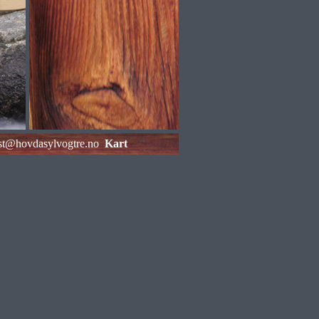
st@hovdasylvogtre.no
Kart