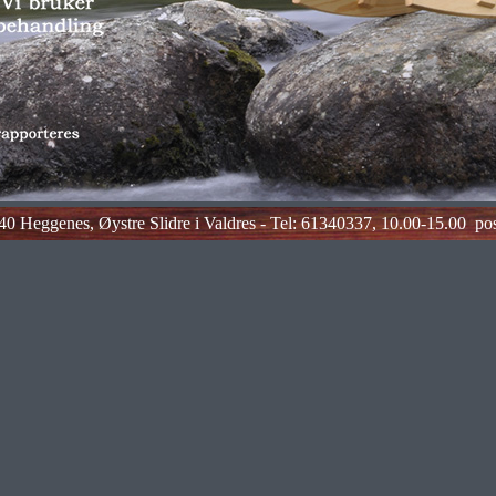
0 Heggenes, Øystre Slidre i Valdres - Tel: 61340337, 10.00-15.00
po